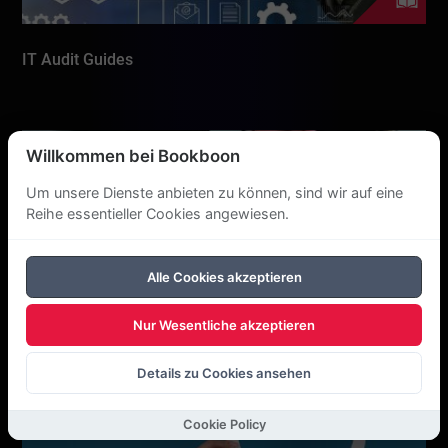
IT Audit Guides
Willkommen bei Bookboon
Um unsere Dienste anbieten zu können, sind wir auf eine
Reihe essentieller Cookies angewiesen.
Alle Cookies akzeptieren
Nur Wesentliche akzeptieren
Must-Have Content for Your Business Website
Details zu Cookies ansehen
Cookie Policy