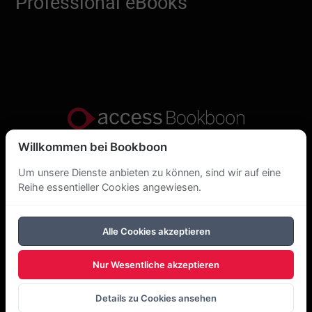
Professional eBooks
Willkommen bei Bookboon
Datenschutzerklärung
Um unsere Dienste anbieten zu können, sind wir auf eine
Über uns
Reihe essentieller Cookies angewiesen.
DSGVO
Alle Cookies akzeptieren
Cookie-Richtlinie
Nur Wesentliche akzeptieren
Copyright Bookboon 2026
Details zu Cookies ansehen