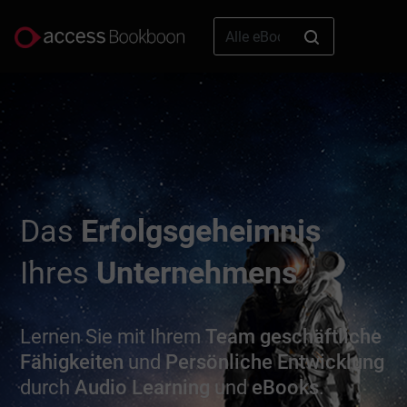
Das
Erfolgsgeheimnis
Ihres
Unternehmens
Lernen Sie mit Ihrem
Team
geschäftliche
Fähigkeiten
und
Persönliche Entwicklung
durch
Audio Learning
und
eBooks
.