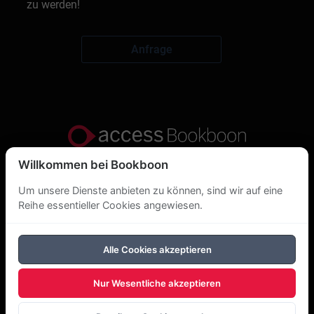
zu werden!
Anfrage
Willkommen bei Bookboon
Datenschutzerklärung
Um unsere Dienste anbieten zu können, sind wir auf eine
Über uns
Reihe essentieller Cookies angewiesen.
DSGVO
Alle Cookies akzeptieren
Cookie-Richtlinie
Nur Wesentliche akzeptieren
Copyright Bookboon 2026