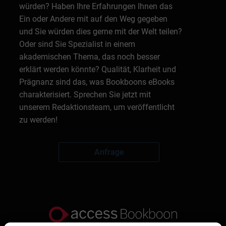
würden? Haben Ihre Erfahrungen Ihnen das
Ein oder Andere mit auf den Weg gegeben
und Sie würden dies gerne mit der Welt teilen?
Oder sind Sie Spezialist in einem
akademischen Thema, das noch besser
erklärt werden könnte? Qualität, Klarheit und
Prägnanz sind das, was Bookboons eBooks
charakterisiert. Sprechen Sie jetzt mit
unserem Redaktionsteam, um veröffentlicht
zu werden!
Anfrage