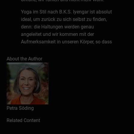
Yoga im Stil nach B.K.S. Iyengar ist absolut
ideal, um zurück zu sich selbst zu finden,
denn: die Haltungen werden genau
angeleitet und wir kommen mit der
Aufmerksamkeit in unseren Körper, so dass
Spannungen nachlassen. Petra zeigt uns
Übungen, so dass wir wieder im Moment
About the Author
sind und in unserem Körper ankommen
können. So wird der Kopf frei und wir
können besser arbeiten und die Dinge tun,
die in unserem Leben anstehen - probieren
Sie es aus! Wir werden mit ein wenig
Information über Yoga einsteigen und
Petra Söding
direkt ins Tun auf der Matte gehen. Petra
wird gerne auf Ihre Fragen eingehen.
Related Content
Sie brauchen: •
eine rutschfeste Matte