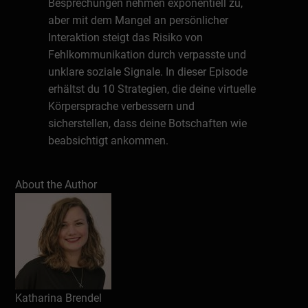
Besprechungen nehmen exponentiell zu,
aber mit dem Mangel an persönlicher
Interaktion steigt das Risiko von
Fehlkommunikation durch verpasste und
unklare soziale Signale. In dieser Episode
erhältst du 10 Strategien, die deine virtuelle
Körpersprache verbessern und
sicherstellen, dass deine Botschaften wie
beabsichtigt ankommen.
Über die Autorin
About the Author
Kat Brendels Liebe zu Geschichten führte
sie dazu Journalismus zu studieren und
eine Karriere in den Medien aufzubauen. Im
Rahmen ihrer weltweiten
Marketingerfahrung lernte sie, wie
Storytelling Unternehmen vorantreiben
kann. Sie hat den Leading Rebels Podcast
Katharina Brendel