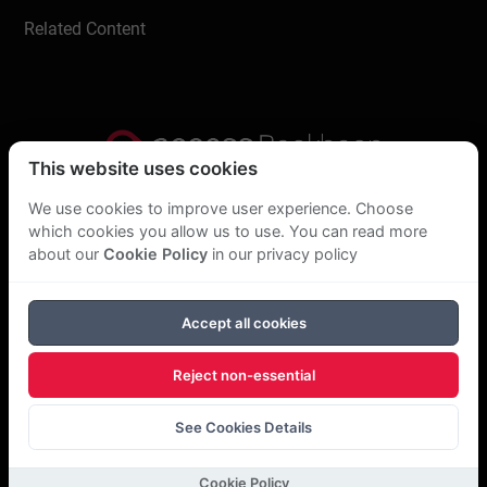
gestartet, CoWomen mitgegründet und hilft
Related Content
Kickass Menschen wie dir, deinen Podcast
herauszubringen und deiner Stimme Gehör
zu verschaffen!
This website uses cookies
Write a review
Privacy Statement
We use cookies to improve user experience. Choose
which cookies you allow us to use. You can read more
About Us
about our
Cookie Policy
in our privacy policy
GDPR Statement
Accept all cookies
Cookie Policy
Reject non-essential
Copyright Bookboon 2026
See Cookies Details
Cookie Policy