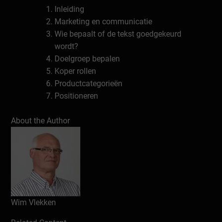
Inleiding
Marketing en communicatie
Wie bepaalt of de tekst goedgekeurd
wordt?
Doelgroep bepalen
Koper rollen
Productcategorieën
Positioneren
Propositie
About the Author
Koopgedrag
Rolgedrag
Hoe schrijf je overtuigende tekst?
Speciale woorden
Web content
Statistiek
Mobile content
Wim Vlekken
Als…Dan!
Schrijven voor e-mail marketing