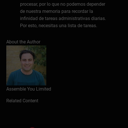
procesar, por lo que no podemos depender
de nuestra memoria para recordar la
infinidad de tareas administrativas diarias.
Por esto, necesitas una lista de tareas.
En esta sesión te enseñaremos en qué
About the Author
consiste una buena lista de tareas, y cómo
priorizar y separar tus tareas y proyectos.
Después veremos cómo planificar tu lista
de tareas, y las herramientas para ello.
Write a review
Assemble You Limited
Related Content