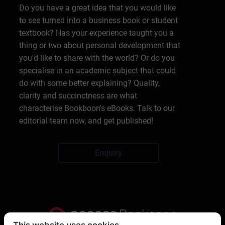
Do you have a great idea that you would like
to see turned into a business book or student
textbook? Has your experience taught you a
thing or two about personal development that
you'd like to share with the world? Or do you
specialise in an academic subject that could
do with some better explaining? Quality,
clarity and succinctness are what
characterise Bookboon's eBooks. Talk to our
editorial team now, and get published!
Enquiry