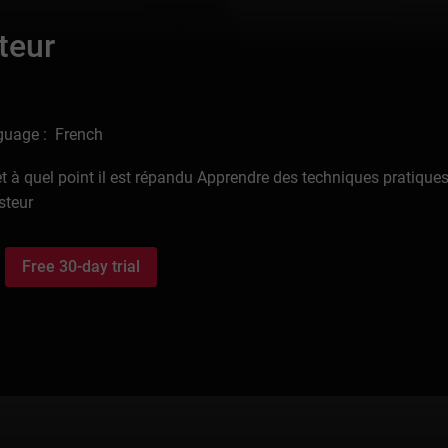
teur
uage : French
t à quel point il est répandu Apprendre des techniques pratique
steur
Free 30-day trial