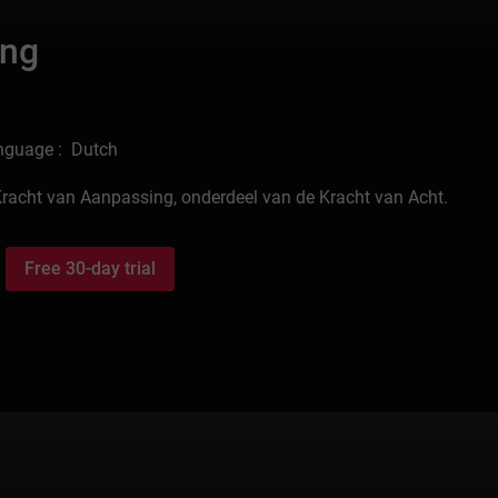
ing
nguage : Dutch
e Kracht van Aanpassing, onderdeel van de Kracht van Acht.
Free 30-day trial