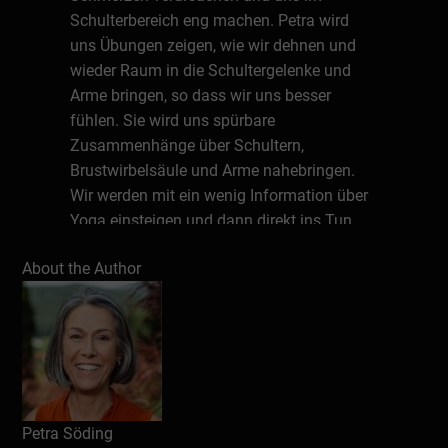
Schulterbereich eng machen. Petra wird
uns Übungen zeigen, wie wir dehnen und
wieder Raum in die Schultergelenke und
Arme bringen, so dass wir uns besser
fühlen. Sie wird uns spürbare
Zusammenhänge über Schultern,
Brustwirbelsäule und Arme nahebringen.
Wir werden mit ein wenig Information über
Yoga einsteigen und dann direkt ins Tun
auf der Matte gehen. Petra wird auch gerne
About the Author
auf Ihre Fragen eingehen.
Sie brauchen:
•
eine rutschfeste Matte
•
einen Stuhl (fest stehend)
Petra Söding
•
eine feste Decke