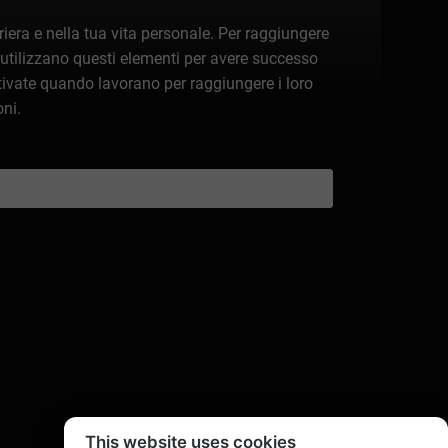
iera e nella tua vita personale. Per raggiungere
e utilizzano questi elementi per avere successo
otivate quando lavorano per raggiungere i loro
oni.
This website uses cookies