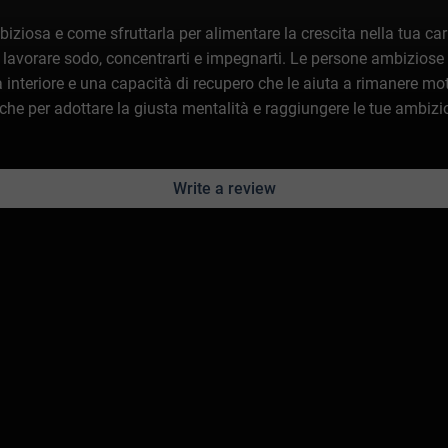
ziosa e come sfruttarla per alimentare la crescita nella tua carr
to a lavorare sodo, concentrarti e impegnarti. Le persone ambizios
a interiore e una capacità di recupero che le aiuta a rimanere m
niche per adottare la giusta mentalità e raggiungere le tue ambizi
Write a review