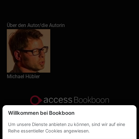
Über den Autor/die Autorin
Michael Hübler
Willkommen bei Bookboon
Datenschutzerklärung
Um unsere Dienste anbieten zu können, sind wir auf eine
Über uns
Reihe essentieller Cookies angewiesen.