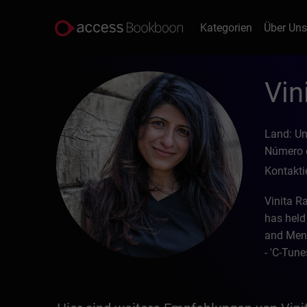
Kategorien
Über Un
Vin
Land: U
Número d
Kontakti
Vinita Ra
has held
and Ment
- 'C-Tune