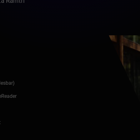
ta Ramtri
lesbar)
 eReader
t