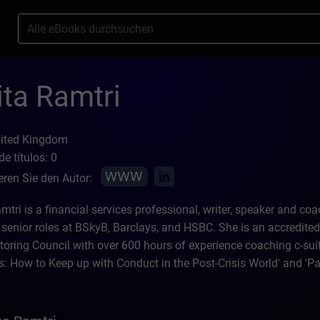
s
ita Ramtri
nited Kingdom
e títulos: 0
eren Sie den Autor:
mtri is a financial services professional, writer, speaker and co
 senior roles at BSkyB, Barclays, and HSBC. She is an accredite
oring Council with over 600 hours of experience coaching c-sui
s: How to Keep up with Conduct in the Post-Crisis World' and 'Pan