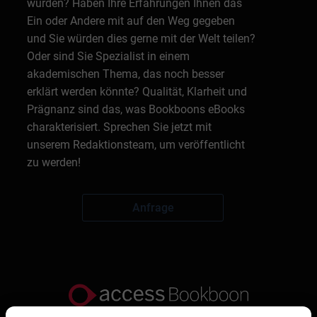
würden? Haben Ihre Erfahrungen Ihnen das
Ein oder Andere mit auf den Weg gegeben
und Sie würden dies gerne mit der Welt teilen?
Oder sind Sie Spezialist in einem
akademischen Thema, das noch besser
erklärt werden könnte? Qualität, Klarheit und
Prägnanz sind das, was Bookboons eBooks
charakterisiert. Sprechen Sie jetzt mit
unserem Redaktionsteam, um veröffentlicht
zu werden!
Anfrage