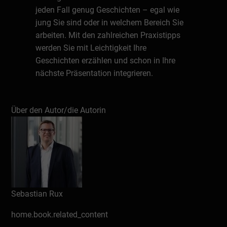
jeden Fall genug Geschichten – egal wie
jung Sie sind oder in welchem Bereich Sie
arbeiten. Mit den zahlreichen Praxistipps
werden Sie mit Leichtigkeit Ihre
Geschichten erzählen und schon in Ihre
nächste Präsentation integrieren.
Über den Experten
Über den Autor/die Autorin
Sebastian Rux begleitet Unternehmer*innen
und Unternehmen dabei, ihre komplexen
Themen mit verständlichen Botschaften
überzeugend zu präsentieren. Er ist
erfolgreicher Keynote-Speaker,
Vortragsmentor, Kommunikationstrainer
und Hochschuldozent. Mit seinen mehr als
Sebastian Rux
300 Präsentationen in den letzten Jahren
home.book.related_content
hat er insgesamt über 4.000 Menschen