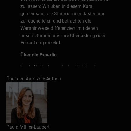
zu lassen: Wir üben in diesem Kurs
gemeinsam, die Stimme zu entlasten und
zu regenerieren und betrachten die
Warnhinweise differenziert, mit denen
unsere Stimme uns ihre Überlastung oder
Erkrankung anzeigt.
Über die Expertin
Paula Müller-Laupert ist selbstständige
Stimm- und Sprechtrainerin und hat sich
Über den Autor/die Autorin
mit Stimmfluencer.de auf die Arbeit mit
beruflich sprechenden Menschen im online
und offline Bereich spezialisiert. Als
staatlich geprüfte Atem-, Sprech- und
Stimmlehrerin lässt sie ihre Erfahrungen
aus dem Bereich der Therapie von Sprach-,
Sprech- und Stimmstörungen, auf der
Paula Müller-Laupert