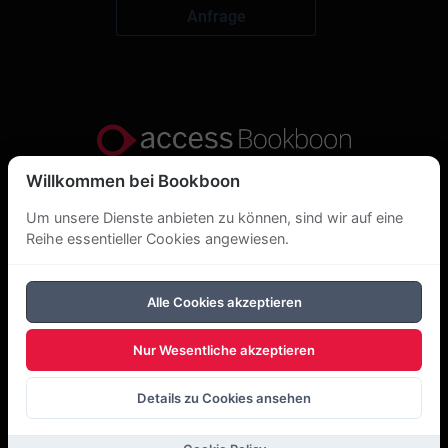
Anfrage
Willkommen bei Bookboon
Datenschutzerklärung
Um unsere Dienste anbieten zu können, sind wir auf eine
Über uns
Reihe essentieller Cookies angewiesen.
DSGVO
Alle Cookies akzeptieren
Cookie-Richtlinie
Nur Wesentliche akzeptieren
Copyright Bookboon 2026
Details zu Cookies ansehen