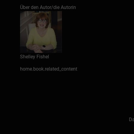
perdre du temps et de l’argent sur la formation
Über den Autor/die Autorin
effort dans ce dont ils ont vraiment besoin.»
À propos de Shelley Fishel
À propos de PowerPoint 2016
Commençons par le commencement
Shelley Fishel
Windows 10
Qu’est-ce que PowerPoint 2016
home.book.related_content
L’écran de PowerPoint 2016
Le Ruban
La barre d’outils Accès rapide
Ajouter des icônes à la barre d’outi
Ajouter des icônes depuis le menu d
Ajouter des icônes depuis Autres
Da
Personnaliser le ruban
Utilisez la touche Alt