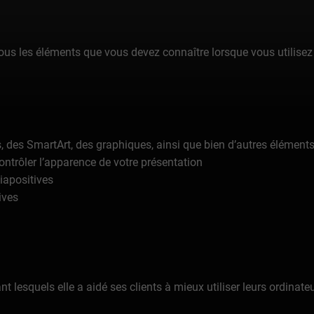
tous les éléments que vous devez connaître lorsque vous utilise
, des SmartArt, des graphiques, ainsi que bien d’autres éléments
ontrôler l’apparence de votre présentation
iapositives
ives
nt lesquels elle a aidé ses clients à mieux utiliser leurs ordinat
faire ce dont elle avait envie» lorsqu’elle a constaté les limite