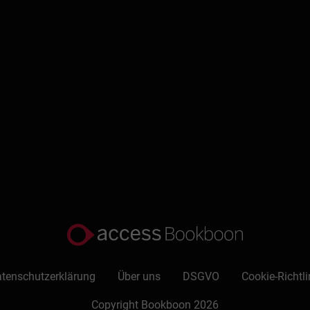
 de personnes dans des domaines qui ne sont pas pertinents pour 
ls Accès rapide
éroulant
 commandes
tenschutzerklärung
Über uns
DSGVO
Cookie-Richtli
Copyright Bookboon 2026