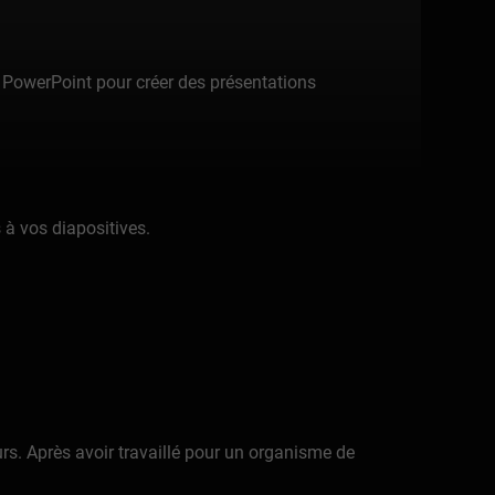
z PowerPoint pour créer des présentations
 à vos diapositives.
eurs. Après avoir travaillé pour un organisme de
s de la prestation de cours standards.«Pourquoi