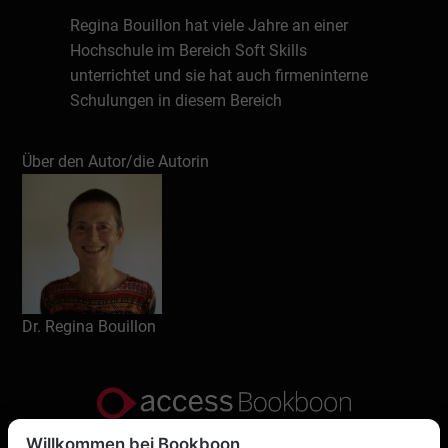
Regina Bouillon hat viele Jahre an einer
Hochschule im Bereich Soft Skills
unterrichtet und sie hat auch firmeninterne
Schulungen in diesem Bereich
durchgeführt. Die promovierte Historikerin
schreibt und liest gern. Sie interessiert sich
Über den Autor/die Autorin
besonders für digitale Themen im Bereich
der Soft Skills.
Schreiben Sie eine Rezension
Dr. Regina Bouillon
Willkommen bei Bookboon