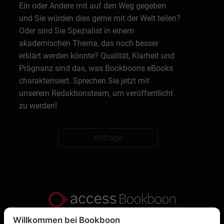
Ein oder Andere mit auf den Weg gegeben
und Sie würden dies gerne mit der Welt teilen?
Oder sind Sie Spezialist in einem
akademischen Thema, das noch besser
erklärt werden könnte? Qualität, Klarheit und
Prägnanz sind das, was Bookboons eBooks
charakterisiert. Sprechen Sie jetzt mit
unserem Redaktionsteam, um veröffentlicht
zu werden!
Anfrage
Willkommen bei Bookboon