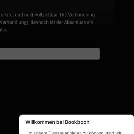
rbreitet und nachvollziehbar. Die Verhandlung
r Verhandlung), dennoch ist der Abschluss ein
ulse.
Willkommen bei Bookboon
Um unsere Dienste anbieten zu können, sind wir