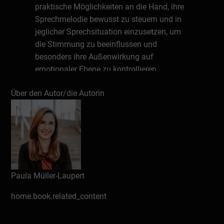
praktische Möglichkeiten an die Hand, ihre
Sprechmelodie bewusst zu steuern und in
jeglicher Sprechsituation einzusetzen, um
die Stimmung zu beeinflussen und
besonders ihre Außenwirkung auf
emotionaler Ebene zu kontrollieren.
Über die Expertin
Über den Autor/die Autorin
Paula Müller-Laupert ist selbstständige
Stimm- und Sprechtrainerin und hat sich
mit „Stimmfluencer.de“ auf die Arbeit mit
beruflich sprechenden Menschen im online
und offline Bereich spezialisiert. Als
staatlich geprüfte Atem-, Sprech- und
Paula Müller-Laupert
Stimmlehrerin lässt sie ihre Erfahrungen
home.book.related_content
aus dem Bereich der Therapie von Sprach-,
Sprech- und Stimmstörungen, auf der
Bühne sowie als Trainerin und Coach für