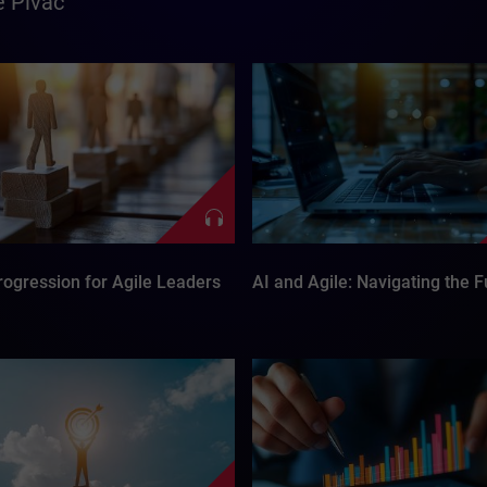
e Pivac
rogression for Agile Leaders
AI and Agile: Navigating the F