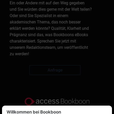
Ein oder Andere mit auf den Weg gegeben
und Sie würden dies gerne mit der Welt teilen?
Oder sind Sie Spezialist in einem
akademischen Thema, das noch besser
erklärt werden könnte? Qualität, Klarheit und
Prägnanz sind das, was Bookboons eBooks
charakterisiert. Sprechen Sie jetzt mit
unserem Redaktionsteam, um veröffentlicht
zu werden!
Anfrage
Willkommen bei Bookboon