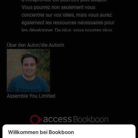
Vous pourrez non seulement vous
concentrer sur vos idées, mais vous aurez
également les ressources nécessaires pour
les développer. De plus, vous pourrez plus
facilement vous vendre en tant
Über den Autor/die Autorin
qu'innovateur et mettre en avant vos
compétences. De nos jours, les dirigeants
d’entreprise sont conscients du fait que la
compétitivité et l'innovation sont des
éléments essentiels pour rester dans la
course. En tant qu'intrapreneur, vous serez
toujours très demandé si vous savez
Assemble You Limited
vendre ces compétences.
Schreiben Sie eine Rezension
Willkommen bei Bookboon
Datenschutzerklärung