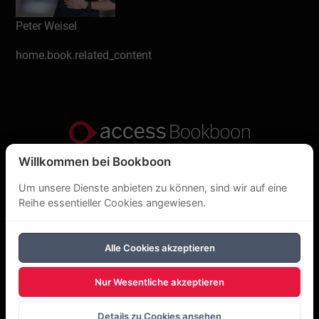
Peter Weisel
home.book.related_content
Willkommen bei Bookboon
Datenschutzerklärung
Um unsere Dienste anbieten zu können, sind wir auf eine
Über uns
Reihe essentieller Cookies angewiesen.
DSGVO
Alle Cookies akzeptieren
Cookie-Richtlinie
Nur Wesentliche akzeptieren
Copyright Bookboon 2026
Details zu Cookies ansehen