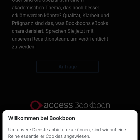
akademischen Thema, das noch besser
erklärt werden könnte? Qualität, Klarheit und
Prägnanz sind das, was Bookboons eBooks
charakterisiert. Sprechen Sie jetzt mit
unserem Redaktionsteam, um veröffentlicht
zu werden!
Anfrage
Willkommen bei Bookboon
Datenschutzerklärung
Um unsere Dienste anbieten zu können, sind wir auf eine
Über uns
Reihe essentieller Cookies angewiesen.