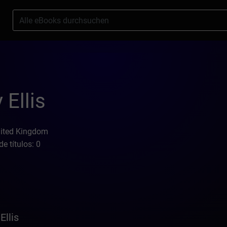
s
 Ellis
nited Kingdom
e títulos: 0
Ellis