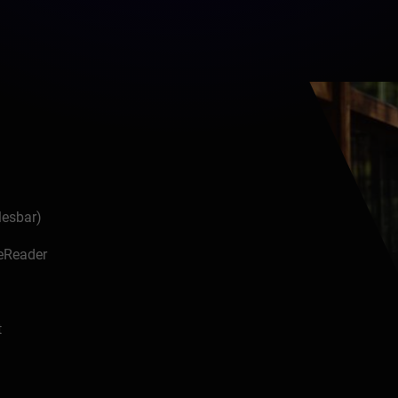
lesbar)
 eReader
t