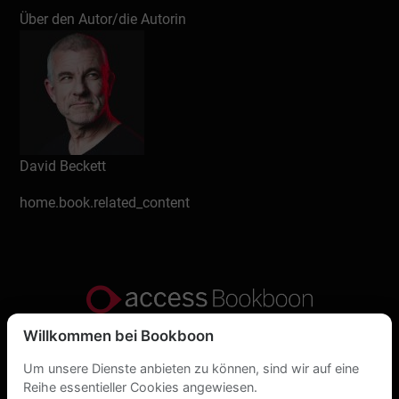
Über den Autor/die Autorin
David Beckett
home.book.related_content
Willkommen bei Bookboon
Datenschutzerklärung
Um unsere Dienste anbieten zu können, sind wir auf eine
Über uns
Reihe essentieller Cookies angewiesen.