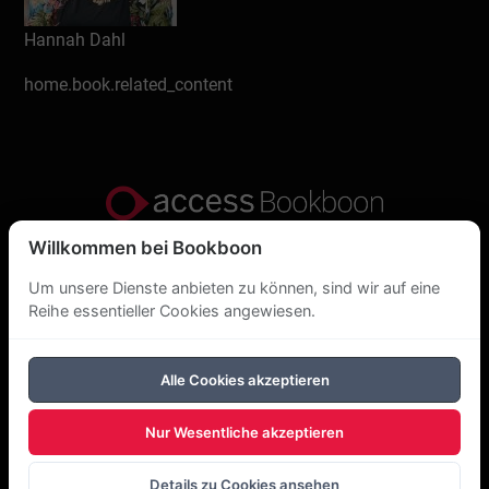
Hannah Dahl
home.book.related_content
Willkommen bei Bookboon
Datenschutzerklärung
Um unsere Dienste anbieten zu können, sind wir auf eine
Über uns
Reihe essentieller Cookies angewiesen.
DSGVO
Alle Cookies akzeptieren
Cookie-Richtlinie
Nur Wesentliche akzeptieren
Copyright Bookboon 2026
Details zu Cookies ansehen