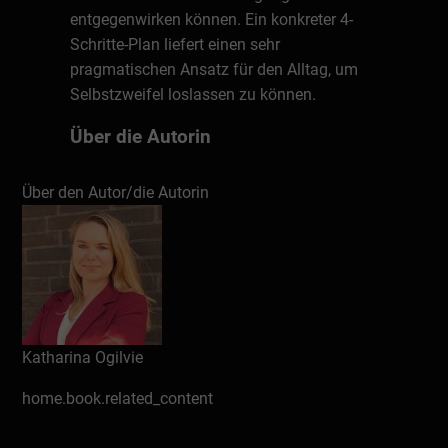
entgegenwirken können. Ein konkreter 4-
Schritte-Plan liefert einen sehr
pragmatischen Ansatz für den Alltag, um
Selbstzweifel loslassen zu können.
Über die Autorin
Katharina Ogilvie ist als
Über den Autor/die Autorin
Wirtschaftspsychologin & Expertin für
Mentale Gesundheit an der Technischen
Universität München tätig und erarbeitet in
ihren Kursen mit den Studierenden
Lösungen zum Umgang mit negativen,
unbewussten Überzeugungen. Sie
entwickelt und leitet Kurse und Workshops
Katharina Ogilvie
für Unternehmen zur achtsamen
Selbstführung u.a. zu Themen wie bspw.:
home.book.related_content
Achtsame Kommunikation im Team