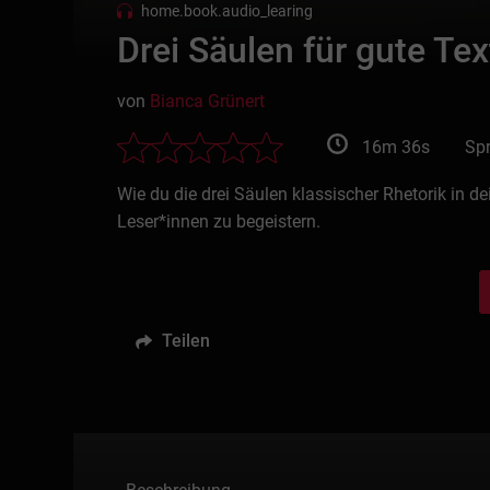
home.book.audio_learing
Drei Säulen für gute Te
von
Bianca Grünert
16m 36s
Sp
Wie du die drei Säulen klassischer Rhetorik in d
Leser*innen zu begeistern.
Teilen