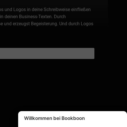
os und Logos in deine Schreibweise einfließen
 in deinen Business-Texten. Durch
se und erzeugst Begeisterung. Und durch Logos
Willkommen bei Bookboon