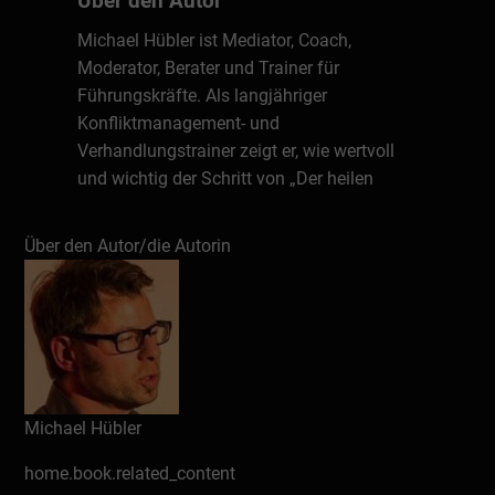
Über den Autor
Michael Hübler ist Mediator, Coach,
Moderator, Berater und Trainer für
Führungskräfte. Als langjähriger
Konfliktmanagement- und
Verhandlungstrainer zeigt er, wie wertvoll
und wichtig der Schritt von „Der heilen
Welt“-Philosophie hin zu einer
wertebasierten, agil-mutigen Führung für
Über den Autor/die Autorin
sich selbst, Mitarbeiter, Kollegen und
Kunden ist.
Schreiben Sie eine Rezension
Michael Hübler
home.book.related_content