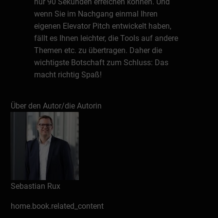
nur 90 Sekunden erreichen können. Und
wenn Sie im Nachgang einmal Ihren
eigenen Elevator Pitch entwickelt haben,
fällt es Ihnen leichter, die Tools auf andere
Themen etc. zu übertragen. Daher die
wichtigste Botschaft zum Schluss: Das
macht richtig Spaß!
Über den Experten
Über den Autor/die Autorin
Sebastian Rux begleitet Unternehmer*innen
und Unternehmen dabei, ihre komplexen
Themen mit verständlichen Botschaften
überzeugend zu präsentieren. Er ist
erfolgreicher Keynote-Speaker,
Vortragsmentor, Kommunikationstrainer
Sebastian Rux
und Hochschuldozent. Mit seinen mehr als
300 Präsentationen in den letzten Jahren
home.book.related_content
hat er insgesamt über 4.000 Menschen