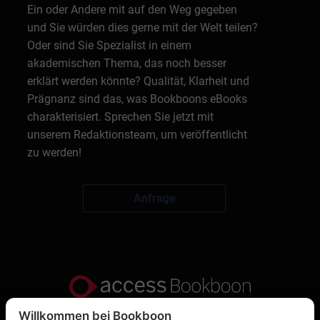
Ein oder Andere mit auf den Weg gegeben
und Sie würden dies gerne mit der Welt teilen?
Oder sind Sie Spezialist in einem
akademischen Thema, das noch besser
erklärt werden könnte? Qualität, Klarheit und
Prägnanz sind das, was Bookboons eBooks
charakterisiert. Sprechen Sie jetzt mit
unserem Redaktionsteam, um veröffentlicht
zu werden!
Anfrage
Willkommen bei Bookboon