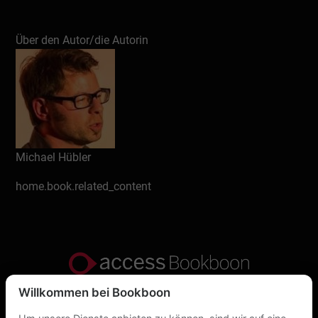
Über den Autor/die Autorin
Michael Hübler
home.book.related_content
Willkommen bei Bookboon
Datenschutzerklärung